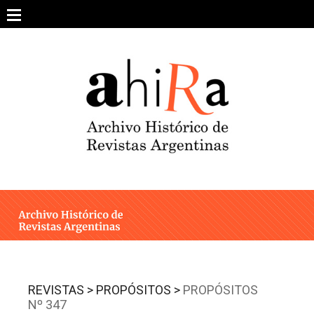
Skip
to
content
SOBRE EL PROYECTO
ARCHIVO DE REVISTAS
ESTUDIOS CRÍTICOS
OTRAS COLECCIONES DIGITALES
INTEGRANTES
AHIRA EN LOS MEDIOS
REVISTAS >
PROPÓSITOS >
PROPÓSITOS
Nº 347
CONTACTO