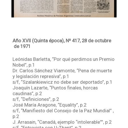
Año XVII (Quinta época), Nº 417, 28 de octubre
de 1971
Leónidas Barletta, “Por qué perdimos un Premio
Nobel”, p.1
Dr. Carlos Sánchez Viamonte, “Pena de muerte
y legislación represiva”, p.1
s/f, “Szalankiewicz no debe ser deportado”, p.1
Joaquín Lazarte, “Puntos finales, horcas
caudinas”, p.2
s/f, “Definiciones”, p.2
José María Aragone, “Equality”, p.2
s/f, “Manifiesto del Consejo de la Paz Mundial” ,
p.2
J. Arrasain, “Canadá, ejemplo “intolerable””, p.2
s/f, “Entrevista con U-Thant”, p.2