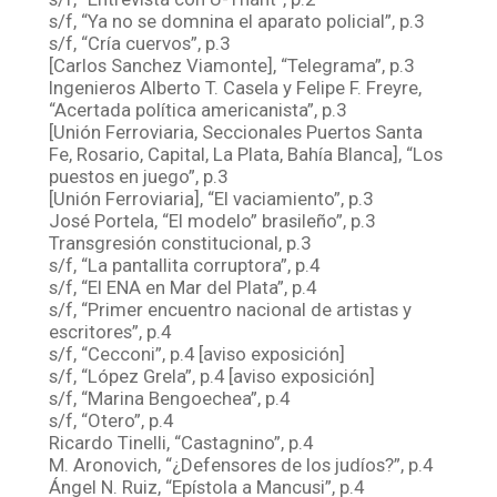
s/f, “Ya no se domnina el aparato policial”, p.3
s/f, “Cría cuervos”, p.3
[Carlos Sanchez Viamonte], “Telegrama”, p.3
Ingenieros Alberto T. Casela y Felipe F. Freyre,
“Acertada política americanista”, p.3
[Unión Ferroviaria, Seccionales Puertos Santa
Fe, Rosario, Capital, La Plata, Bahía Blanca], “Los
puestos en juego”, p.3
[Unión Ferroviaria], “El vaciamiento”, p.3
José Portela, “El modelo” brasileño”, p.3
Transgresión constitucional, p.3
s/f, “La pantallita corruptora”, p.4
s/f, “El ENA en Mar del Plata”, p.4
s/f, “Primer encuentro nacional de artistas y
escritores”, p.4
s/f, “Cecconi”, p.4 [aviso exposición]
s/f, “López Grela”, p.4 [aviso exposición]
s/f, “Marina Bengoechea”, p.4
s/f, “Otero”, p.4
Ricardo Tinelli, “Castagnino”, p.4
M. Aronovich, “¿Defensores de los judíos?”, p.4
Ángel N. Ruiz, “Epístola a Mancusi”, p.4