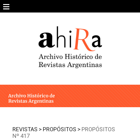
Skip
to
content
SOBRE EL PROYECTO
ARCHIVO DE REVISTAS
ESTUDIOS CRÍTICOS
OTRAS COLECCIONES DIGITALES
INTEGRANTES
AHIRA EN LOS MEDIOS
REVISTAS >
PROPÓSITOS >
PROPÓSITOS
Nº 417
CONTACTO