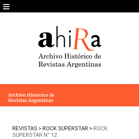
Skip
to
content
SOBRE EL PROYECTO
ARCHIVO DE REVISTAS
ESTUDIOS CRÍTICOS
OTRAS COLECCIONES DIGITALES
INTEGRANTES
AHIRA EN LOS MEDIOS
REVISTAS >
ROCK SUPERSTAR >
ROCK
SUPERSTAR N° 12
CONTACTO