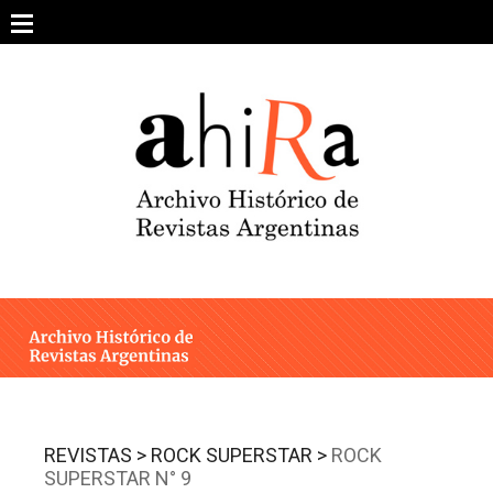
Skip
to
content
SOBRE EL PROYECTO
ARCHIVO DE REVISTAS
ESTUDIOS CRÍTICOS
OTRAS COLECCIONES DIGITALES
INTEGRANTES
AHIRA EN LOS MEDIOS
REVISTAS >
ROCK SUPERSTAR >
ROCK
SUPERSTAR N° 9
CONTACTO