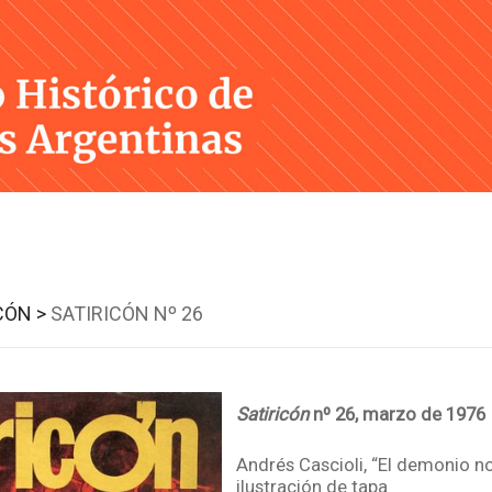
Skip
to
content
CÓN >
SATIRICÓN Nº 26
Satiricón
nº 26, marzo de 1976
Andrés Cascioli, “El demonio no
ilustración de tapa