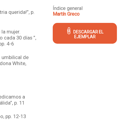
Índice general
ria querida!”, p.
Martín Greco
 la mujer.
DESCARGAR EL
EJEMPLAR
o cada 30 días ”,
pp. 4-6
 umbilical de
ndona White,
0
dedicamos a
lida”, p. 11
o, pp. 12-13