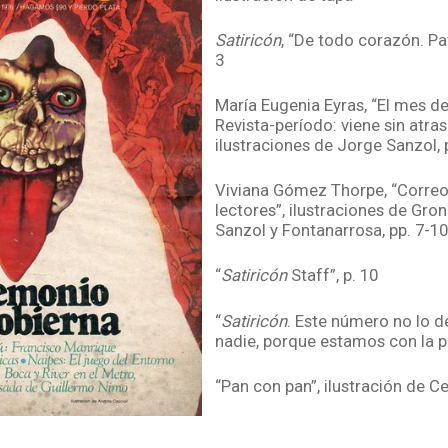
Satiricón
, “De todo corazón. Pat
3
María Eugenia Eyras, “El mes de
Revista-período: viene sin atras
ilustraciones de Jorge Sanzol, 
Viviana Gómez Thorpe, “Correo
lectores”, ilustraciones de Gro
Sanzol y Fontanarrosa, pp. 7-1
“
Satiricón
Staff”, p. 10
“
Satiricón
. Este número no lo 
nadie, porque estamos con la pá
“Pan con pan”, ilustración de Ce
Viuti, humor gráfico, p. 15