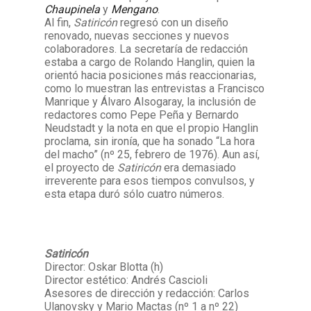
Chaupinela
y
Mengano
.
Al fin,
Satiricón
regresó con un diseño
renovado, nuevas secciones y nuevos
colaboradores. La secretaría de redacción
estaba a cargo de Rolando Hanglin, quien la
orientó hacia posiciones más reaccionarias,
como lo muestran las entrevistas a Francisco
Manrique y Álvaro Alsogaray, la inclusión de
redactores como Pepe Peña y Bernardo
Neudstadt y la nota en que el propio Hanglin
proclama, sin ironía, que ha sonado “La hora
del macho” (nº 25, febrero de 1976). Aun así,
el proyecto de
Satiricón
era demasiado
irreverente para esos tiempos convulsos, y
esta etapa duró sólo cuatro números.
Satiricón
Director: Oskar Blotta (h)
Director estético: Andrés Cascioli
Asesores de dirección y redacción: Carlos
Ulanovsky y Mario Mactas (nº 1 a nº 22)