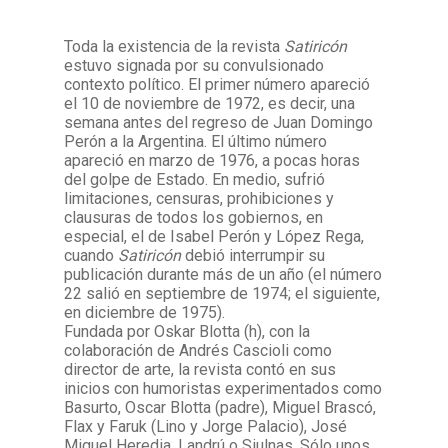
Toda la existencia de la revista
Satiricón
Facebook
Instagram
Twitter
Mail
estuvo signada por su convulsionado
contexto político. El primer número apareció
el 10 de noviembre de 1972, es decir, una
semana antes del regreso de Juan Domingo
Perón a la Argentina. El último número
apareció en marzo de 1976, a pocas horas
del golpe de Estado. En medio, sufrió
limitaciones, censuras, prohibiciones y
clausuras de todos los gobiernos, en
especial, el de Isabel Perón y López Rega,
cuando
Satiricón
debió interrumpir su
publicación durante más de un año (el número
22 salió en septiembre de 1974; el siguiente,
en diciembre de 1975).
Fundada por Oskar Blotta (h), con la
colaboración de Andrés Cascioli como
director de arte, la revista contó en sus
inicios con humoristas experimentados como
Basurto, Oscar Blotta (padre), Miguel Brascó,
Flax y Faruk (Lino y Jorge Palacio), José
Miguel Heredia, Landrú o Siulnas. Sólo unos