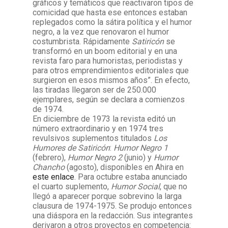
gráficos y temáticos que reactivaron tipos de
comicidad que hasta ese entonces estaban
replegados como la sátira política y el humor
negro, a la vez que renovaron el humor
costumbrista. Rápidamente
Satiricón
se
transformó en un boom editorial y en una
revista faro para humoristas, periodistas y
para otros emprendimientos editoriales que
surgieron en esos mismos años”. En efecto,
las tiradas llegaron ser de 250.000
ejemplares, según se declara a comienzos
de 1974.
En diciembre de 1973 la revista editó un
número extraordinario y en 1974 tres
revulsivos suplementos titulados
Los
Humores de Satiricón
:
Humor Negro 1
(febrero),
Humor Negro 2
(junio) y
Humor
Chancho
(agosto), disponibles en Ahira en
este enlace
. Para octubre estaba anunciado
el cuarto suplemento,
Humor Social
, que no
llegó a aparecer porque sobrevino la larga
clausura de 1974-1975. Se produjo entonces
una diáspora en la redacción. Sus integrantes
derivaron a otros proyectos en competencia: