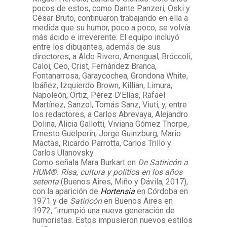
pocos de estos, como Dante Panzeri, Oski y
César Bruto, continuaron trabajando en ella a
medida que su humor, poco a poco, se volvía
más ácido e irreverente. El equipo incluyó
entre los dibujantes, además de sus
directores, a Aldo Rivero, Amengual, Bróccoli,
Caloi, Ceo, Crist, Fernández Branca,
Fontanarrosa, Garaycochea, Grondona White,
Ibáñez, Izquierdo Brown, Killian, Limura,
Napoleón, Ortiz, Pérez D’Elías, Rafael
Martínez, Sanzol, Tomás Sanz, Viuti; y, entre
los redactores, a Carlos Abrevaya, Alejandro
Dolina, Alicia Gallotti, Viviana Gómez Thorpe,
Ernesto Guelperín, Jorge Guinzburg, Mario
Mactas, Ricardo Parrotta, Carlos Trillo y
Carlos Ulanovsky.
Como señala Mara Burkart en
De Satiricón a
HUM®. Risa, cultura y política en los años
setenta
(Buenos Aires, Miño y Dávila, 2017),
con la aparición de
Hortensia
en Córdoba en
1971 y de
Satiricón
en Buenos Aires en
1972, “irrumpió una nueva generación de
humoristas. Estos impusieron nuevos estilos