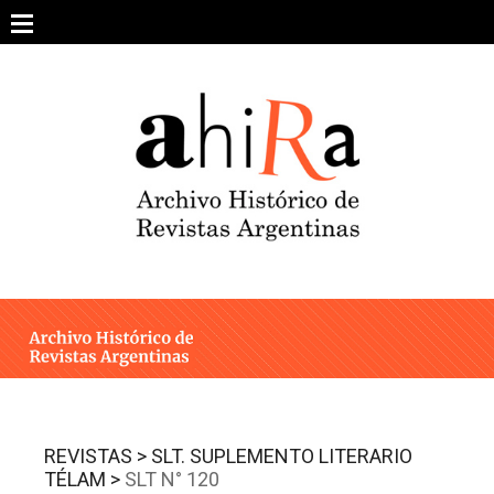
Skip
to
content
SOBRE EL PROYECTO
ARCHIVO DE REVISTAS
ESTUDIOS CRÍTICOS
OTRAS COLECCIONES DIGITALES
INTEGRANTES
AHIRA EN LOS MEDIOS
REVISTAS >
SLT. SUPLEMENTO LITERARIO
TÉLAM >
SLT N° 120
CONTACTO