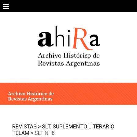
Skip
to
content
SOBRE EL PROYECTO
ARCHIVO DE REVISTAS
ESTUDIOS CRÍTICOS
OTRAS COLECCIONES DIGITALES
INTEGRANTES
AHIRA EN LOS MEDIOS
REVISTAS >
SLT. SUPLEMENTO LITERARIO
TÉLAM >
SLT N° 8
CONTACTO