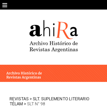
Skip
to
content
SOBRE EL PROYECTO
ARCHIVO DE REVISTAS
ESTUDIOS CRÍTICOS
OTRAS COLECCIONES DIGITALES
INTEGRANTES
AHIRA EN LOS MEDIOS
REVISTAS >
SLT. SUPLEMENTO LITERARIO
TÉLAM >
SLT N° 98
CONTACTO