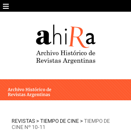
Skip
to
content
SOBRE EL PROYECTO
ARCHIVO DE REVISTAS
ESTUDIOS CRÍTICOS
OTRAS COLECCIONES DIGITALES
INTEGRANTES
AHIRA EN LOS MEDIOS
REVISTAS >
TIEMPO DE CINE >
TIEMPO DE
CINE Nº 10-11
CONTACTO