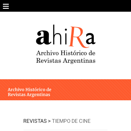
Skip
to
content
SOBRE EL PROYECTO
ARCHIVO DE REVISTAS
ESTUDIOS CRÍTICOS
OTRAS COLECCIONES DIGITALES
INTEGRANTES
AHIRA EN LOS MEDIOS
REVISTAS >
TIEMPO DE CINE
CONTACTO