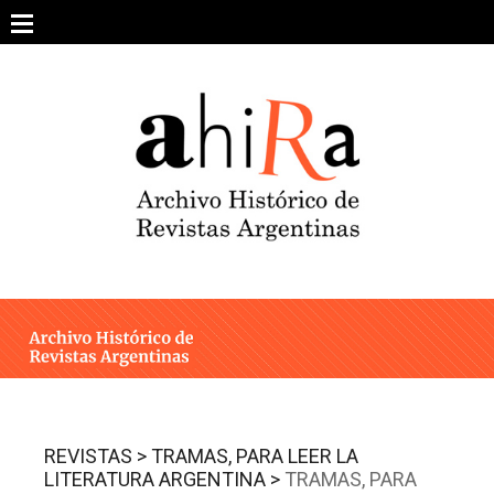
Skip
to
content
SOBRE EL PROYECTO
ARCHIVO DE REVISTAS
ESTUDIOS CRÍTICOS
OTRAS COLECCIONES DIGITALES
INTEGRANTES
AHIRA EN LOS MEDIOS
REVISTAS >
TRAMAS, PARA LEER LA
LITERATURA ARGENTINA >
TRAMAS, PARA
CONTACTO