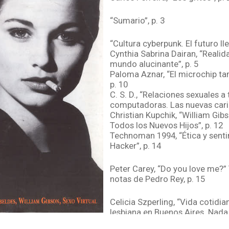
“Sumario”, p. 3
“Cultura cyberpunk. El futuro ll
Cynthia Sabrina Dairan, “Realidad
mundo alucinante”, p. 5
Paloma Aznar, “El microchip tam
p. 10
C. S. D., “Relaciones sexuales a
computadoras. Las nuevas caric
Christian Kupchik, “William Gib
Todos los Nuevos Hijos”, p. 12
Technoman 1994, “Ética y sent
Hacker”, p. 14
Peter Carey, “Do you love me?”
notas de Pedro Rey, p. 15
Celicia Szperling, “Vida cotidi
lesbiana en Buenos Aires. Nada
p. 19