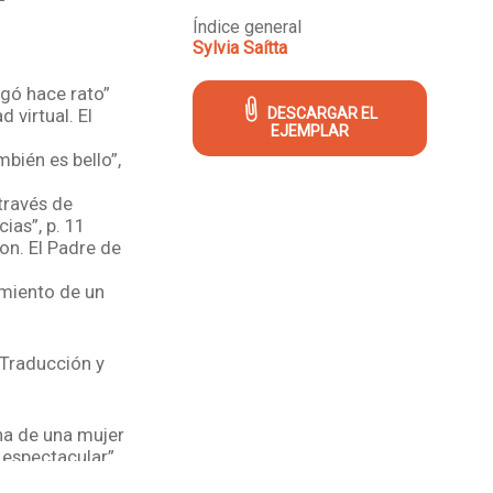
Índice general
Sylvia Saítta
egó hace rato”
 virtual. El
DESCARGAR EL
EJEMPLAR
bién es bello”,
 través de
ias”, p. 11
son. El Padre de
imiento de un
 Traducción y
ana de una mujer
 espectacular”,