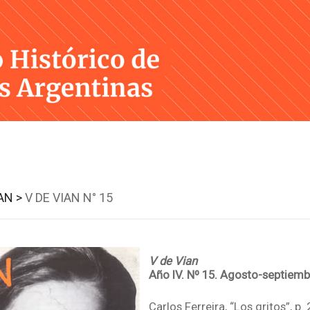
Skip
to
content
AN >
V DE VIAN N° 15
V de Vian
Año IV. Nº 15. Agosto-septiem
Carlos Ferreira, “Los gritos”, p. 