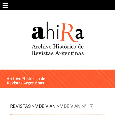
Skip
to
content
SOBRE EL PROYECTO
ARCHIVO DE REVISTAS
ESTUDIOS CRÍTICOS
OTRAS COLECCIONES DIGITALES
INTEGRANTES
AHIRA EN LOS MEDIOS
REVISTAS >
V DE VIAN >
V DE VIAN N° 17
CONTACTO