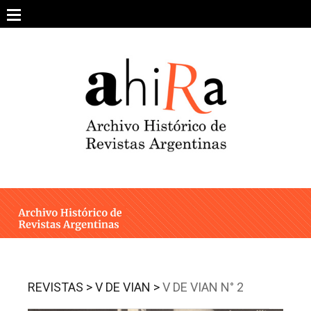
Skip
to
content
SOBRE EL PROYECTO
ARCHIVO DE REVISTAS
ESTUDIOS CRÍTICOS
OTRAS COLECCIONES DIGITALES
INTEGRANTES
AHIRA EN LOS MEDIOS
REVISTAS >
V DE VIAN >
V DE VIAN N° 2
CONTACTO