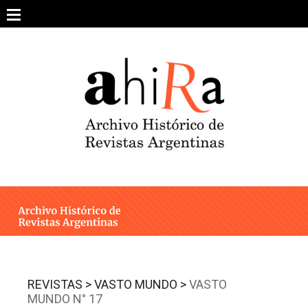
Skip
to
content
SOBRE EL PROYECTO
ARCHIVO DE REVISTAS
ESTUDIOS CRÍTICOS
OTRAS COLECCIONES DIGITALES
INTEGRANTES
AHIRA EN LOS MEDIOS
REVISTAS >
VASTO MUNDO >
VASTO
MUNDO N° 17
CONTACTO