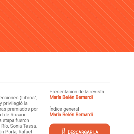
Presentación de la revista
María Belén Bernardi
ecciones (Libros”,
y privilegió la
mas premiados por
Índice general
d de Rosario.
María Belén Bernardi
a etapa fueron
 Río, Sonia Tessa,
én Porta, Rafael
DESCARGAR LA