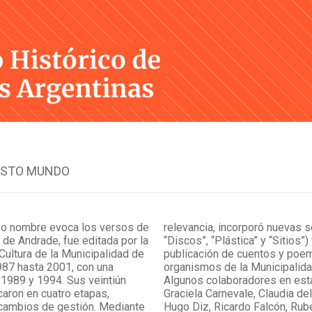
Skip
to
content
ASTO MUNDO
uyo nombre evoca los versos de
relevancia, incorporó nuevas s
de Andrade, fue editada por la
“Discos”, “Plástica” y “Sitios”) 
Cultura de la Municipalidad de
publicación de cuentos y poe
987 hasta 2001, con una
organismos de la Municipalida
e 1989 y 1994. Sus veintiún
Algunos colaboradores en est
aron en cuatro etapas,
Graciela Carnevale, Claudia del
 cambios de gestión. Mediante
Hugo Diz, Ricardo Falcón, Rub