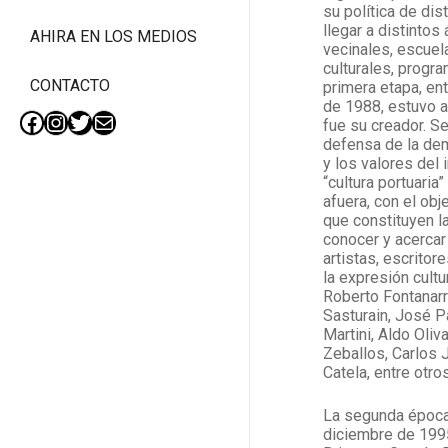
su política de dis
llegar a distinto
AHIRA EN LOS MEDIOS
vecinales, escuel
culturales, progra
CONTACTO
primera etapa, e
de 1988, estuvo a
fue su creador. S
Facebook
Instagram
Twitter
Mail
defensa de la dem
y los valores del i
“cultura portuaria
afuera, con el obj
que constituyen la
conocer y acercar
artistas, escritor
la expresión cultu
Roberto Fontanarr
Sasturain, José P
Martini, Aldo Oliv
Zeballos, Carlos 
Catela, entre otros
La segunda época
diciembre de 1995