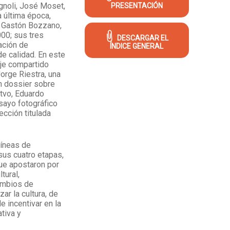
Vignoli, José Moset,
PRESENTACIÓN
a última época,
y Gastón Bozzano,
00; sus tres
DESCARGAR EL
ación de
ÍNDICE GENERAL
e calidad. En este
aje compartido
orge Riestra, una
un dossier sobre
itvo, Eduardo
sayo fotográfico
ección titulada
líneas de
sus cuatro etapas,
que apostaron por
tural,
ambios de
zar la cultura, de
e incentivar en la
ativa y