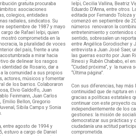
tribución gratuita procuraba
Ielpi, Cecilia Vallina, Beatriz 
s ámbitos: asociaciones
Eduardo D’Anna, entre otros. L
as, colegios, entidades
editada por Fernando Toloza 
mas radiales, sindicatos. Su
comenzó en septiembre de 20
ntre septiembre de 1987 y mayo
números renovaron la combin
 cargo de Rafael Ielpi, quien
entretenimiento y contenidos d
e mostró comprometida en la
sentido, sobresalen un report
ocracia, la pluralidad de voces
entre Angélica Gorodischer y J
nterior del país, frente a una
entrevista a Juan José Saer, 
” acostumbrada a mirar hacia
las guerras escrito por Juan R
etivo de delinear los rasgos
Rinesi y Rubén Chababo, el en
 identidad de Rosario, dar a
“Ciudad próxima”, y la nueva s
 a la comunidad a sus propios
“Última página”.
es, actores, músicos y fomentar
ral de los barrios. Colaboraron
Con sus diferencias, hay más 
osa, Elvio Galdolfo, Juan
continuidad que de ruptura en 
ablo Feinmann, Juan Carlos
gracias a políticas estatales 
a, Emilio Bellon, Gregorio
continuar con este proyecto cul
Juvenal, Sibila Camps y Sonia
independientemente de los c
.
gestiones: la misión de sociali
democratizar sus prácticas y d
, entre agosto de 1994 y
ciudadanía una actitud particip
, estuvo a cargo de Daniel
comprometida.