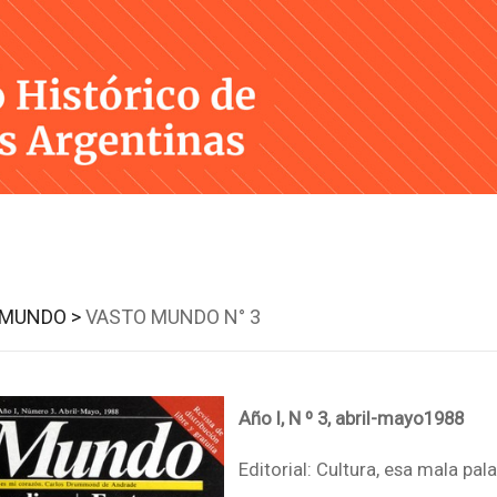
Skip
to
content
 MUNDO >
VASTO MUNDO N° 3
Año I, N º 3, abril-mayo1988
Editorial: Cultura, esa mala palab