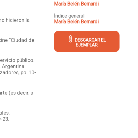
María Belén Bernardi
Índice general
no hicieron la
María Belén Bernardi
cine “Ciudad de
DESCARGAR EL
EJEMPLAR
ervicio público.
a Argentina
zadores, pp. 10-
te (es decir, a
ales.
9-23.
o: La saga de