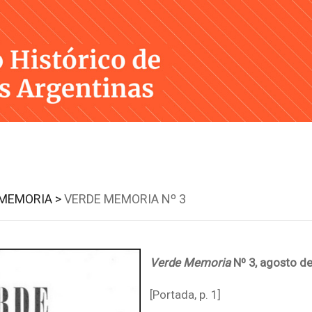
Skip
to
content
MEMORIA >
VERDE MEMORIA Nº 3
Verde Memoria
Nº 3, agosto d
[Portada, p. 1]