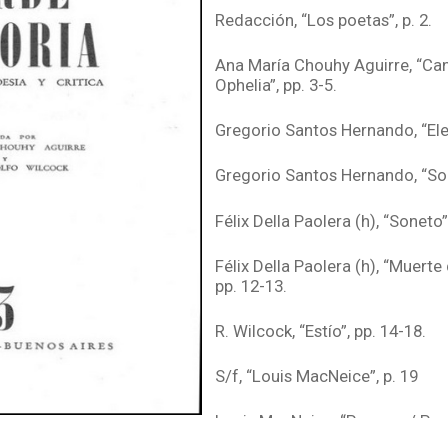
Redacción, “Los poetas”, p. 2.
Ana María Chouhy Aguirre, “Ca
Ophelia”, pp. 3-5.
Gregorio Santos Hernando, “Eleg
Gregorio Santos Hernando, “Son
Félix Della Paolera (h), “Soneto”,
Félix Della Paolera (h), “Muerte
pp. 12-13.
R. Wilcock, “Estío”, pp. 14-18.
S/f, “Louis MacNeice”, p. 19
Louis MacNeice, “Perseus / Per
de J. R. W.), pp. 20-23.