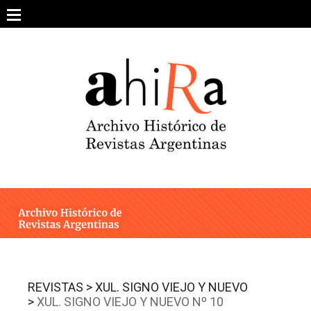
Skip
to
content
SOBRE EL PROYECTO
ARCHIVO DE REVISTAS
ESTUDIOS CRÍTICOS
OTRAS COLECCIONES DIGITALES
INTEGRANTES
AHIRA EN LOS MEDIOS
REVISTAS >
XUL. SIGNO VIEJO Y NUEVO
>
XUL. SIGNO VIEJO Y NUEVO Nº 10
CONTACTO