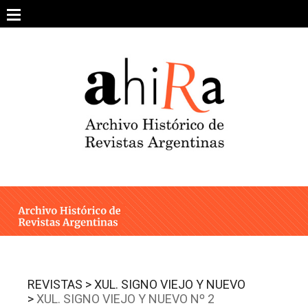
Skip
to
content
SOBRE EL PROYECTO
ARCHIVO DE REVISTAS
ESTUDIOS CRÍTICOS
OTRAS COLECCIONES DIGITALES
INTEGRANTES
AHIRA EN LOS MEDIOS
REVISTAS >
XUL. SIGNO VIEJO Y NUEVO
>
XUL. SIGNO VIEJO Y NUEVO Nº 2
CONTACTO