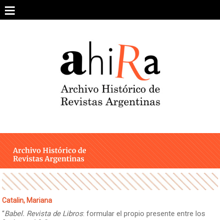
Skip
to
content
SOBRE EL PROYECTO
ARCHIVO DE REVISTAS
ESTUDIOS CRÍTICOS
OTRAS COLECCIONES DIGITALES
INTEGRANTES
AHIRA EN LOS MEDIOS
Catalin, Mariana
“
Babel. Revista de Libros
: formular el propio presente entre los
CONTACTO