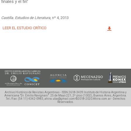
finales y el fin”
Facebook
Instagram
Twitter
Mail
Castilla. Estudios de Literatura
, nº 4, 2013
LEER EL ESTUDIO CRÍTICO
Archivo Histórico de Revistas Argentinas - ISSN 2618-3439
Instituto de Historia Argentina y
Americana "Dr. Emilio Ravignani".
25 de Mayo 221, 2º piso (1002), Buenos Aires, Argentina.
Tel./Fax: (54 11) 4342-0983, ahira.uba@gmail.com
©2018-2020 Ahira.com.ar - Derechos
Reservados.