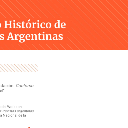
Skip
to
content
stación.
Contorno
:
al”
occhi-Woisson
. Revistas argentinas
a Nacional de la