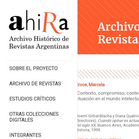
SOBRE EL PROYECTO
ARCHIVO DE REVISTAS
Croce, Marcela
“Contexto, compromiso, conte
ESTUDIOS CRÍTICOS
situación en el mundo intelectu
OTRAS COLECCIONES
Noemí Girbal-Blacha y Diana Quatr
DIGITALES
(directoras),
Cuando opinar es actuar
del siglo XX
, Buenos Aires, Academi
Historia, 1999.
INTEGRANTES