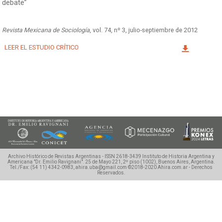
debate”
Facebook
Instagram
Twitter
Mail
Revista Mexicana de Sociología
, vol. 74, nº 3, julio-septiembre de 2012
LEER EL ESTUDIO CRÍTICO
Archivo Histórico de Revistas Argentinas - ISSN 2618-3439
Instituto de Historia Argentina y
Americana "Dr. Emilio Ravignani".
25 de Mayo 221, 2º piso (1002), Buenos Aires, Argentina.
Tel./Fax: (54 11) 4342-0983, ahira.uba@gmail.com
©2018-2020 Ahira.com.ar - Derechos
Reservados.