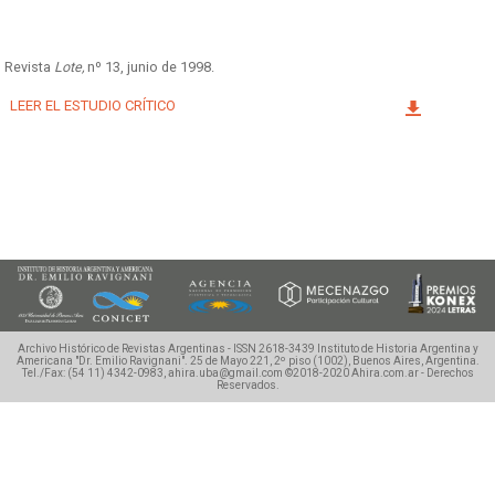
Facebook
Instagram
Twitter
Mail
Revista
Lote,
nº 13, junio de 1998.
LEER EL ESTUDIO CRÍTICO
Archivo Histórico de Revistas Argentinas - ISSN 2618-3439
Instituto de Historia Argentina y
Americana "Dr. Emilio Ravignani".
25 de Mayo 221, 2º piso (1002), Buenos Aires, Argentina.
Tel./Fax: (54 11) 4342-0983, ahira.uba@gmail.com
©2018-2020 Ahira.com.ar - Derechos
Reservados.