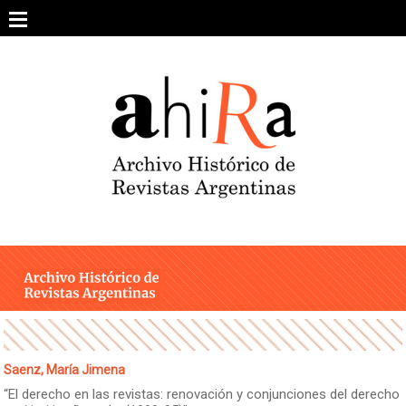
Skip
to
content
SOBRE EL PROYECTO
ARCHIVO DE REVISTAS
ESTUDIOS CRÍTICOS
OTRAS COLECCIONES DIGITALES
INTEGRANTES
AHIRA EN LOS MEDIOS
Saenz, María Jimena
“El derecho en las revistas: renovación y conjunciones del derecho
CONTACTO