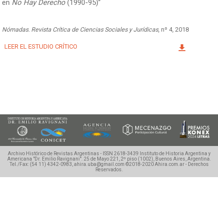
en
No Hay Derecho
(1990-95)”
Facebook
Instagram
Twitter
Mail
Nómadas. Revista Crítica de Ciencias Sociales y Jurídicas
, nº 4, 2018
LEER EL ESTUDIO CRÍTICO
Archivo Histórico de Revistas Argentinas - ISSN 2618-3439
Instituto de Historia Argentina y
Americana "Dr. Emilio Ravignani".
25 de Mayo 221, 2º piso (1002), Buenos Aires, Argentina.
Tel./Fax: (54 11) 4342-0983, ahira.uba@gmail.com
©2018-2020 Ahira.com.ar - Derechos
Reservados.