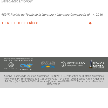
Setecientosmonos
“
Facebook
Instagram
Twitter
Mail
452ºF. Revista de Teoría de la literatura y Literatura Comparada
, nº 14, 2016
LEER EL ESTUDIO CRÍTICO
Archivo Histórico de Revistas Argentinas - ISSN 2618-3439
Instituto de Historia Argentina y
Americana "Dr. Emilio Ravignani".
25 de Mayo 221, 2º piso (1002), Buenos Aires, Argentina.
Tel./Fax: (54 11) 4342-0983, ahira.uba@gmail.com
©2018-2020 Ahira.com.ar - Derechos
Reservados.