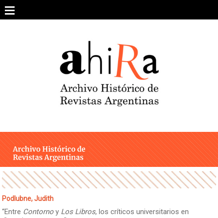
Skip
to
content
SOBRE EL PROYECTO
ARCHIVO DE REVISTAS
ESTUDIOS CRÍTICOS
OTRAS COLECCIONES DIGITALES
INTEGRANTES
AHIRA EN LOS MEDIOS
Podlubne, Judith
“Entre
Contorno
y
Los Libros
, los críticos universitarios en
CONTACTO