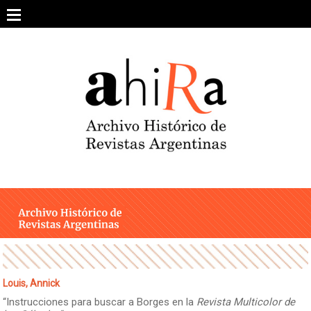
Skip
to
content
SOBRE EL PROYECTO
ARCHIVO DE REVISTAS
ESTUDIOS CRÍTICOS
OTRAS COLECCIONES DIGITALES
INTEGRANTES
AHIRA EN LOS MEDIOS
Louis, Annick
“Instrucciones para buscar a Borges en la
Revista Multicolor de
CONTACTO