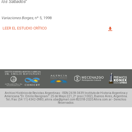
los Sábados
“
Facebook
Instagram
Twitter
Mail
Variaciones Borges
, nº 5, 1998
LEER EL ESTUDIO CRÍTICO
Archivo Histórico de Revistas Argentinas - ISSN 2618-3439
Instituto de Historia Argentina y
Americana "Dr. Emilio Ravignani".
25 de Mayo 221, 2º piso (1002), Buenos Aires, Argentina.
Tel./Fax: (54 11) 4342-0983, ahira.uba@gmail.com
©2018-2020 Ahira.com.ar - Derechos
Reservados.