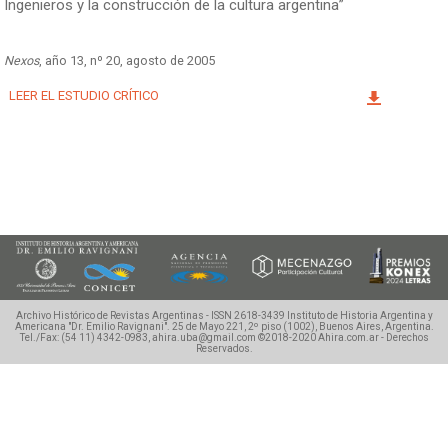
Ingenieros y la construcción de la cultura argentina”
Facebook
Instagram
Twitter
Mail
Nexos
, año 13, nº 20, agosto de 2005
LEER EL ESTUDIO CRÍTICO
Archivo Histórico de Revistas Argentinas - ISSN 2618-3439
Instituto de Historia Argentina y
Americana "Dr. Emilio Ravignani".
25 de Mayo 221, 2º piso (1002), Buenos Aires, Argentina.
Tel./Fax: (54 11) 4342-0983, ahira.uba@gmail.com
©2018-2020 Ahira.com.ar - Derechos
Reservados.