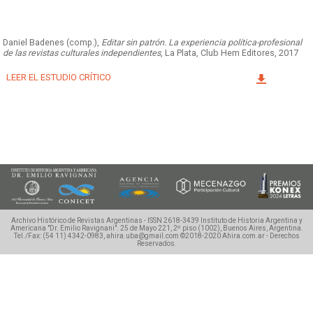
Facebook
Instagram
Twitter
Mail
Daniel Badenes (comp.),
Editar sin patrón. La experiencia política-profesional
de las revistas culturales independientes
, La Plata, Club Hem Editores, 2017
LEER EL ESTUDIO CRÍTICO
Archivo Histórico de Revistas Argentinas - ISSN 2618-3439
Instituto de Historia Argentina y
Americana "Dr. Emilio Ravignani".
25 de Mayo 221, 2º piso (1002), Buenos Aires, Argentina.
Tel./Fax: (54 11) 4342-0983, ahira.uba@gmail.com
©2018-2020 Ahira.com.ar - Derechos
Reservados.