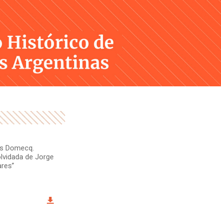
Skip
to
content
tos Domecq.
olvidada de Jorge
ares”