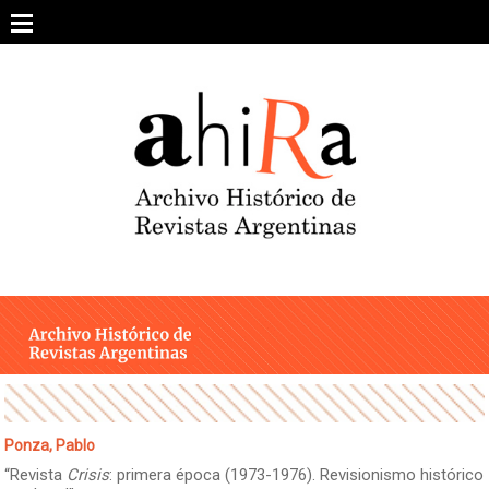
Skip
to
content
SOBRE EL PROYECTO
ARCHIVO DE REVISTAS
ESTUDIOS CRÍTICOS
OTRAS COLECCIONES DIGITALES
INTEGRANTES
AHIRA EN LOS MEDIOS
Ponza, Pablo
“Revista
Crisis
: primera época (1973-1976). Revisionismo histórico
CONTACTO