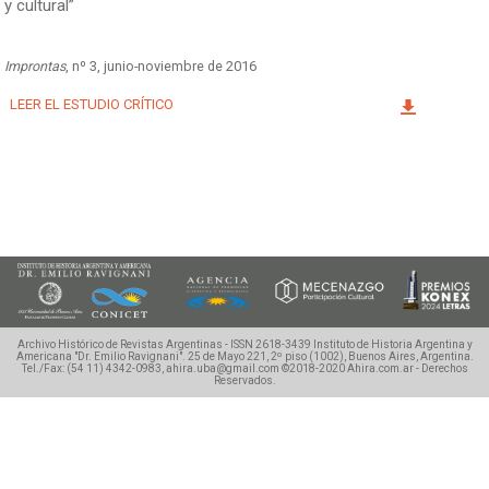
y cultural”
Facebook
Instagram
Twitter
Mail
Improntas
, nº 3, junio-noviembre de 2016
LEER EL ESTUDIO CRÍTICO
Archivo Histórico de Revistas Argentinas - ISSN 2618-3439
Instituto de Historia Argentina y
Americana "Dr. Emilio Ravignani".
25 de Mayo 221, 2º piso (1002), Buenos Aires, Argentina.
Tel./Fax: (54 11) 4342-0983, ahira.uba@gmail.com
©2018-2020 Ahira.com.ar - Derechos
Reservados.