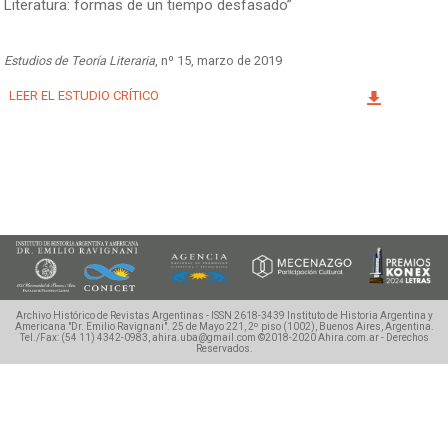
Literatura: formas de un tiempo desfasado”
Facebook
Instagram
Twitter
Mail
Estudios de Teoría Literaria
, nº 15, marzo de 2019
LEER EL ESTUDIO CRÍTICO
Archivo Histórico de Revistas Argentinas - ISSN 2618-3439
Instituto de Historia Argentina y
Americana "Dr. Emilio Ravignani".
25 de Mayo 221, 2º piso (1002), Buenos Aires, Argentina.
Tel./Fax: (54 11) 4342-0983, ahira.uba@gmail.com
©2018-2020 Ahira.com.ar - Derechos
Reservados.