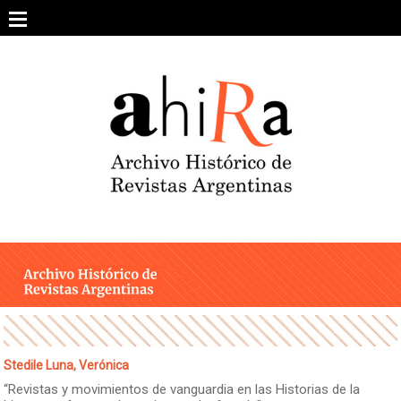
Skip
to
content
SOBRE EL PROYECTO
ARCHIVO DE REVISTAS
ESTUDIOS CRÍTICOS
OTRAS COLECCIONES DIGITALES
INTEGRANTES
AHIRA EN LOS MEDIOS
Stedile Luna, Verónica
“Revistas y movimientos de vanguardia en las Historias de la
CONTACTO