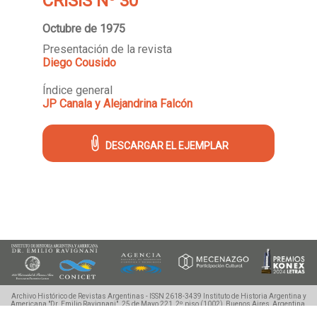
CRISIS Nº 30
Octubre de 1975
Presentación de la revista
Diego Cousido
Índice general
JP Canala y Alejandrina Falcón
DESCARGAR EL EJEMPLAR
Archivo Histórico de Revistas Argentinas - ISSN 2618-3439
Instituto de Historia Argentina y
Americana "Dr. Emilio Ravignani".
25 de Mayo 221, 2º piso (1002), Buenos Aires, Argentina.
Tel./Fax: (54 11) 4342-0983, ahira.uba@gmail.com
©2018-2020 Ahira.com.ar - Derechos