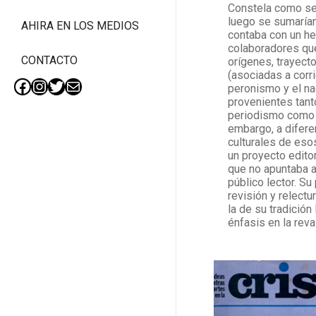
Constela como sec
luego se sumarían
AHIRA EN LOS MEDIOS
contaba con un h
colaboradores que
CONTACTO
orígenes, trayecto
(asociadas a corri
peronismo y el na
Facebook
Instagram
Twitter
Mail
provenientes tanto
periodismo como d
embargo, a difere
culturales de eso
un proyecto editor
que no apuntaba a 
público lector. Su
revisión y relectu
la de su tradición 
énfasis en la rev