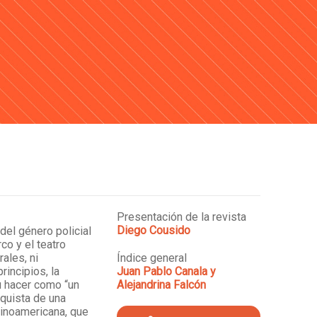
Presentación de la revista
Diego Cousido
del género policial
irco y el teatro
rales, ni
Índice general
rincipios, la
Juan Pablo Canala y
su hacer como “un
Alejandrina Falcón
nquista de una
atinoamericana, que