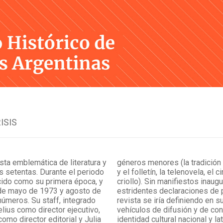
Skip
to
content
ISIS
sta emblemática de literatura y
géneros menores (la tradición 
os setentas. Durante el periodo
y el folletín, la telenovela, el c
ido como su primera época, y
criollo). Sin manifiestos inaugu
de mayo de 1973 y agosto de
estridentes declaraciones de p
números. Su staff, integrado
revista se iría definiendo en 
lius como director ejecutivo,
vehículos de difusión y de co
omo director editorial y Julia
identidad cultural nacional y l