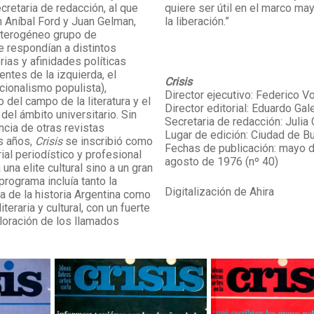
retaria de redacción, al que
quiere ser útil en el marco may
 Aníbal Ford y Juan Gelman,
la liberación.”
eterogéneo grupo de
 respondían a distintos
rias y afinidades políticas
entes de la izquierda, el
Crisis
cionalismo populista),
Director ejecutivo: Federico V
 del campo de la literatura y el
Director editorial: Eduardo Ga
el ámbito universitario. Sin
Secretaria de redacción: Julia
ncia de otras revistas
Lugar de edición: Ciudad de B
s años,
Crisis
se inscribió como
Fechas de publicación: mayo d
ial periodístico y profesional
agosto de 1976 (nº 40)
una elite cultural sino a un gran
 programa incluía tanto la
Digitalización de Ahira
ra de la historia Argentina como
literaria y cultural, con un fuerte
aloración de los llamados