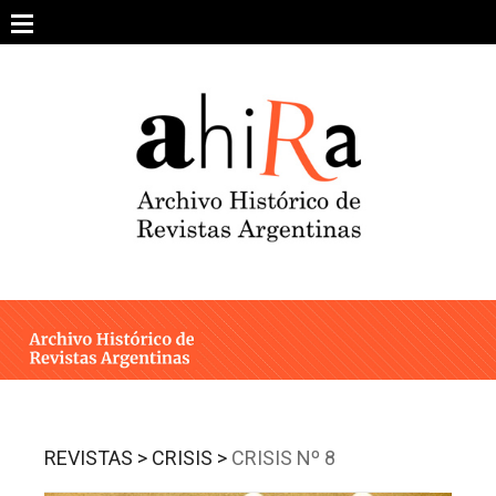
Skip
to
content
SOBRE EL PROYECTO
ARCHIVO DE REVISTAS
ESTUDIOS CRÍTICOS
OTRAS COLECCIONES DIGITALES
INTEGRANTES
AHIRA EN LOS MEDIOS
REVISTAS >
CRISIS >
CRISIS Nº 8
CONTACTO