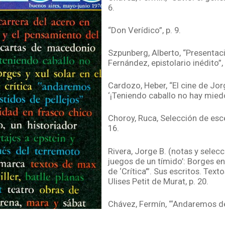
6.
“Don Verídico”, p. 9.
Szpunberg, Alberto, “Presenta
Fernández, epistolario inédito”, 
Cardozo, Heber, “El cine de Jor
‘¡Teniendo caballo no hay miedo!
Choroy, Ruca, Selección de esce
16.
Rivera, Jorge B. (notas y selecc
juegos de un tímido’: Borges e
de ‘Crítica’”. Sus escritos. Text
Ulises Petit de Murat, p. 20.
Chávez, Fermín, “‘Andaremos 
vestidos de pellejos’. En el bice
fundación del virreinato del río d