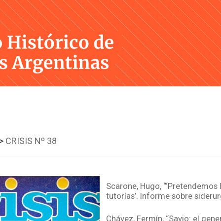
Skip
to
content
>
CRISIS Nº 38
Scarone, Hugo, “‘Pretendemos 
tutorías’. Informe sobre siderurg
Chávez, Fermín, “Savio: el gener