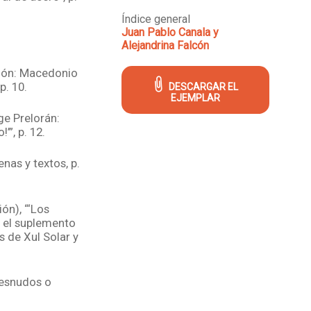
Índice general
Juan Pablo Canala y
Alejandrina Falcón
ción: Macedonio
p. 10.
DESCARGAR EL
EJEMPLAR
ge Prelorán:
’”, p. 12.
nas y textos, p.
ión), “‘Los
n el suplemento
os de Xul Solar y
desnudos o
ntenario de la
e la plata”, p.