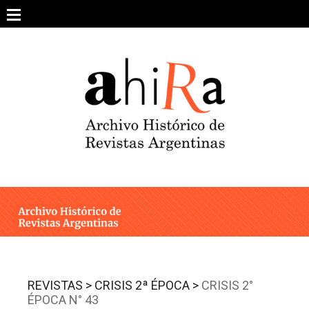
Skip
to
content
SOBRE EL PROYECTO
ARCHIVO DE REVISTAS
ESTUDIOS CRÍTICOS
OTRAS COLECCIONES DIGITALES
INTEGRANTES
AHIRA EN LOS MEDIOS
REVISTAS >
CRISIS 2ª ÉPOCA >
CRISIS 2°
ÉPOCA N° 43
CONTACTO