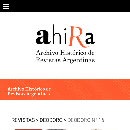
Skip
to
content
SOBRE EL PROYECTO
ARCHIVO DE REVISTAS
ESTUDIOS CRÍTICOS
OTRAS COLECCIONES DIGITALES
INTEGRANTES
AHIRA EN LOS MEDIOS
REVISTAS >
DEODORO >
DEODORO N° 16
CONTACTO