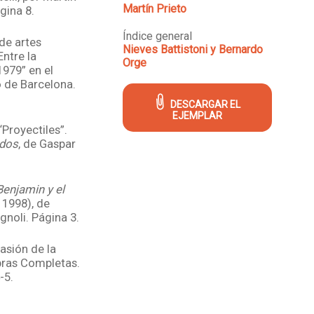
Martín Prieto
gina 8.
Índice general
 de artes
Nieves Battistoni y Bernardo
Entre la
Orge
1979” en el
 de Barcelona.
DESCARGAR EL
EJEMPLAR
“Proyectiles”.
odos
, de Gaspar
Benjamin y el
 1998), de
ignoli. Página 3.
casión de la
bras Completas.
-5.
acho, Amor del