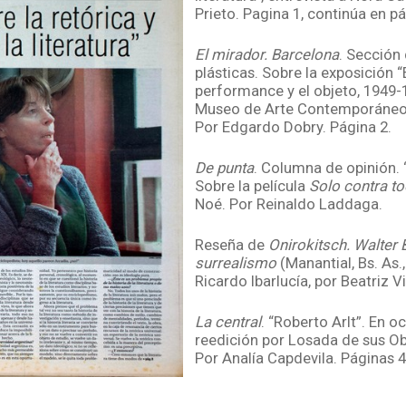
Prieto. Pagina 1, continúa en pá
El mirador. Barcelona
. Sección
plásticas. Sobre la exposición “
performance y el objeto, 1949-
Museo de Arte Contemporáneo
Por Edgardo Dobry. Página 2.
De punta
. Columna de opinión. 
Sobre la película
Solo contra t
Noé. Por Reinaldo Laddaga.
Reseña de
Onirokitsch. Walter 
surrealismo
(Manantial, Bs. As.,
Ricardo Ibarlucía, por Beatriz V
La central
. “Roberto Arlt”. En o
reedición por Losada de sus O
Por Analía Capdevila. Páginas 4
Reseña de
Triste golondrina m