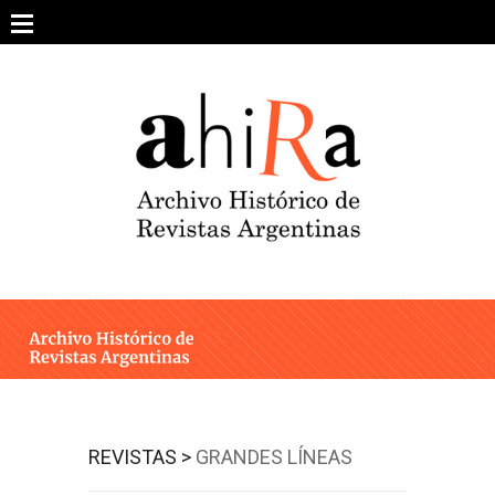
Skip
to
content
SOBRE EL PROYECTO
ARCHIVO DE REVISTAS
ESTUDIOS CRÍTICOS
OTRAS COLECCIONES DIGITALES
INTEGRANTES
AHIRA EN LOS MEDIOS
REVISTAS >
GRANDES LÍNEAS
CONTACTO