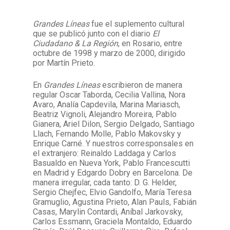
Grandes Líneas
fue el suplemento cultural
Facebook
Instagram
Twitter
Mail
que se publicó junto con el diario
El
Ciudadano & La Región
, en Rosario, entre
octubre de 1998 y marzo de 2000, dirigido
por Martín Prieto.
En
Grandes Líneas
escribieron de manera
regular Oscar Taborda, Cecilia Vallina, Nora
Avaro, Analía Capdevila, Marina Mariasch,
Beatriz Vignoli, Alejandro Moreira, Pablo
Gianera, Ariel Dilon, Sergio Delgado, Santiago
Llach, Fernando Molle, Pablo Makovsky y
Enrique Carné. Y nuestros corresponsales en
el extranjero: Reinaldo Laddaga y Carlos
Basualdo en Nueva York, Pablo Francescutti
en Madrid y Edgardo Dobry en Barcelona. De
manera irregular, cada tanto: D. G. Helder,
Sergio Chejfec, Elvio Gandolfo, María Teresa
Gramuglio, Agustina Prieto, Alan Pauls, Fabián
Casas, Marylin Contardi, Aníbal Jarkovsky,
Carlos Essmann, Graciela Montaldo, Eduardo