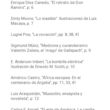
Enrique Díez Canedo, “El retrato de Don
Ramiro”, p. 6
Dinty Moore, “Lo inasible”. Ilustraciones de Luis
Macaya, p. 7
Lugné Poe, “La vocación”, pp. 8, 38, 41
Sigmund Münz, “Medicina y curanderismo.
Valentín Zeileis, el ‘mago’ de Gallspach”, p. 9
E.
Anderson Imbert, “La bombilla eléctrica”.
Ilustración de Ernesto M. Scotti, p. 10
Américo Castro, “África europea. En el
centenario de Argelia”, pp. 11, 33, 41
Luis Araquistáin, “Mussolini, ensayista y
novelista”, p. 12
Carlos F. Ancell, “El arte de América. La capilla