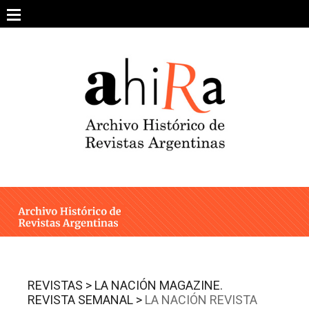
Skip
to
content
SOBRE EL PROYECTO
ARCHIVO DE REVISTAS
ESTUDIOS CRÍTICOS
OTRAS COLECCIONES DIGITALES
INTEGRANTES
AHIRA EN LOS MEDIOS
REVISTAS >
LA NACIÓN MAGAZINE.
REVISTA SEMANAL >
LA NACIÓN REVISTA
CONTACTO