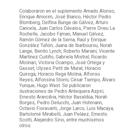
Colaboraron en el suplemento Amado Alonso,
Enrique Amorim, José Bianco, Héctor Pedro
Blomberg, Delfina Bunge de Gálvez, Arturo
Cancela, Juan Carlos Dávalos, Pierre Drieu La
Rochelle, Jacobo Fijman, Manuel Gálvez,
Ramón Gómez de la Serna, Raúl y Enrique
González Tuñón, Juana de Ibarbourou, Norah
Lange, Benito Lynch, Roberto Mariani, Vicente
Martínez Cuitiño, Gabriela Mistral, Ricardo
Molinari, Victoria Ocampo, José Ortega y
Gasset, Ulyses Petit de Murat, Horacio
Quiroga, Horacio Rega Molina, Alfonso
Reyes, Alfonsina Storni, César Tiempo, Álvaro
Yunque, Hugo Wast. Se publicaron
ilustraciones de Pedro Antequera Azpiri,
Ernesto Arancibia, Héctor Basaldúa, Norah
Borges, Pedro Delucchi, Juan Hohmann,
Octavio Fioravanti, Jorge Larco, Luis Macaya,
Bartolomé Mirabelli, Juan Peláez, Ernesto
Scotti, Alejandro Sirio, entre muchísimos
otros.