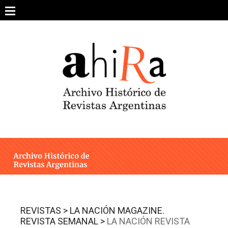
Skip
to
content
SOBRE EL PROYECTO
ARCHIVO DE REVISTAS
ESTUDIOS CRÍTICOS
OTRAS COLECCIONES DIGITALES
INTEGRANTES
AHIRA EN LOS MEDIOS
REVISTAS >
LA NACIÓN MAGAZINE.
REVISTA SEMANAL >
LA NACIÓN REVISTA
CONTACTO