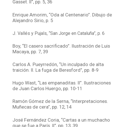
Gasset. II”, pp. 5, 36
Enrique Amorim, “Oda al Centenario”. Dibujo de
Alejandro Sirio, p. 5
J.
Vallés y Pujals, “San Jorge en Cataluña”, p. 6
Boy, “El casero sacrificado”. Ilustración de Luis
Macaya, pp. 7, 39
Carlos A. Pueyrredón, “Un inculpado de alta
traición. II. La fuga de Beresford”, pp. 8-9
Hugo Wast, “Las empanaditas. II”. Ilustraciones
de Juan Carlos Huergo, pp. 10-11
Ramón Gómez de la Serna, “Interpretaciones.
Muñecas de cera”, pp. 12, 14
José Fernández Coria, “Cartas a un muchacho
que se fue a París. II”, pp. 13, 39