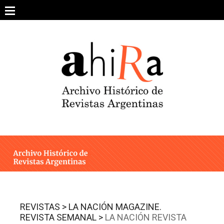
Skip
to
content
SOBRE EL PROYECTO
ARCHIVO DE REVISTAS
ESTUDIOS CRÍTICOS
OTRAS COLECCIONES DIGITALES
INTEGRANTES
AHIRA EN LOS MEDIOS
REVISTAS >
LA NACIÓN MAGAZINE.
REVISTA SEMANAL >
LA NACIÓN REVISTA
CONTACTO