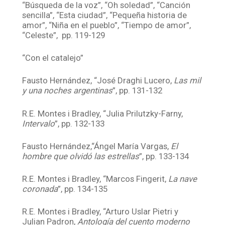
“Búsqueda de la voz”, “Oh soledad”, “Canción
sencilla”, “Esta ciudad”, “Pequeña historia de
amor”, “Niña en el pueblo”, “Tiempo de amor”,
“Celeste”, pp. 119-129
“Con el catalejo”
Fausto Hernández, “José Draghi Lucero,
Las mil
y una noches argentinas
”, pp. 131-132
R.E. Montes i Bradley, “Julia Prilutzky-Farny,
Intervalo
”, pp. 132-133
Fausto Hernández,“Ángel María Vargas,
El
hombre que olvidó las estrellas
”, pp. 133-134
R.E. Montes i Bradley, “Marcos Fingerit,
La nave
coronada
”, pp. 134-135
R.E. Montes i Bradley, “Arturo Uslar Pietri y
Julian Padron,
Antología del cuento moderno