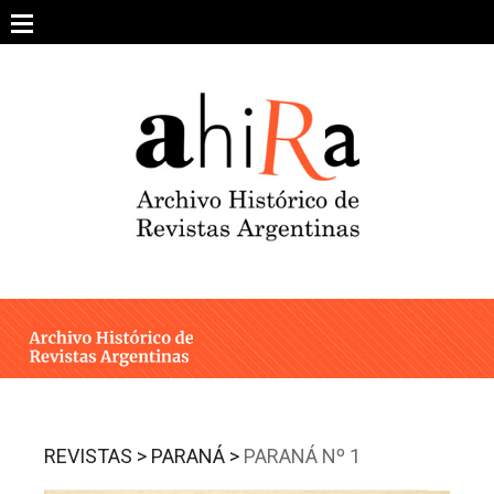
Skip
to
content
SOBRE EL PROYECTO
ARCHIVO DE REVISTAS
ESTUDIOS CRÍTICOS
OTRAS COLECCIONES DIGITALES
INTEGRANTES
AHIRA EN LOS MEDIOS
REVISTAS >
PARANÁ >
PARANÁ Nº 1
CONTACTO