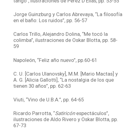
tango”, ilustraciones de Pérez D’Elías, pp. 53-55
Jorge Guinzburg y Carlos Abrevaya, “La filosofía
en el baño: Los ruidos”, pp. 56-57
Carlos Trillo, Alejandro Dolina, “Me tocó la
colimba”, ilustraciones de Oskar Blotta, pp. 58-
59
Napoleón, “Feliz año nuevo”, pp.60-61
C. U. [Carlos Ulanovsky], M.M. [Mario Mactas] y
A. G. [Alicia Gallotti], “La nostalgia de los que
tienen 30 años”, pp. 62-63
Viuti, “Vino de U.B.A.”, pp. 64-65
Ricardo Parrotta, “
Satiricón
espectáculos”,
ilustraciones de Aldo Rivero y Oskar Blotta, pp.
67-73