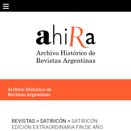
Skip
to
content
SOBRE EL PROYECTO
ARCHIVO DE REVISTAS
ESTUDIOS CRÍTICOS
OTRAS COLECCIONES DIGITALES
INTEGRANTES
AHIRA EN LOS MEDIOS
REVISTAS >
SATIRICÓN >
SATIRICÓN
EDICIÓN EXTRAORDINARIA FIN DE AÑO
CONTACTO