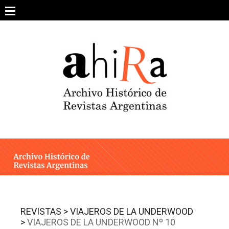
Skip
to
content
SOBRE EL PROYECTO
ARCHIVO DE REVISTAS
ESTUDIOS CRÍTICOS
OTRAS COLECCIONES DIGITALES
INTEGRANTES
AHIRA EN LOS MEDIOS
REVISTAS >
VIAJEROS DE LA UNDERWOOD
>
VIAJEROS DE LA UNDERWOOD Nº 10
CONTACTO