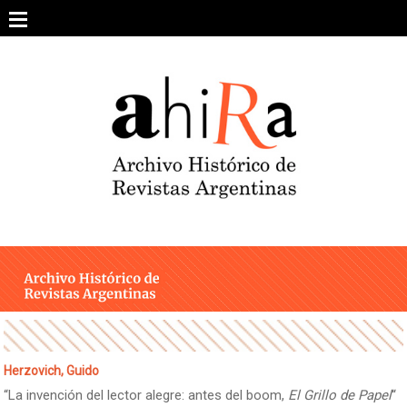
Skip
to
content
SOBRE EL PROYECTO
ARCHIVO DE REVISTAS
ESTUDIOS CRÍTICOS
OTRAS COLECCIONES DIGITALES
INTEGRANTES
AHIRA EN LOS MEDIOS
Herzovich, Guido
“La invención del lector alegre: antes del boom,
El Grillo de Papel
“
CONTACTO