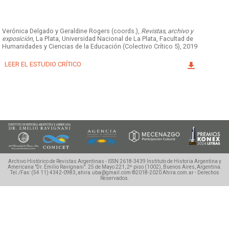
Facebook
Instagram
Twitter
Mail
Verónica Delgado y Geraldine Rogers (coords.),
Revistas, archivo y
exposición
, La Plata, Universidad Nacional de La Plata, Facultad de
Humanidades y Ciencias de la Educación (Colectivo Crítico 5), 2019
LEER EL ESTUDIO CRÍTICO
Archivo Histórico de Revistas Argentinas - ISSN 2618-3439
Instituto de Historia Argentina y
Americana "Dr. Emilio Ravignani".
25 de Mayo 221, 2º piso (1002), Buenos Aires, Argentina.
Tel./Fax: (54 11) 4342-0983, ahira.uba@gmail.com
©2018-2020 Ahira.com.ar - Derechos
Reservados.