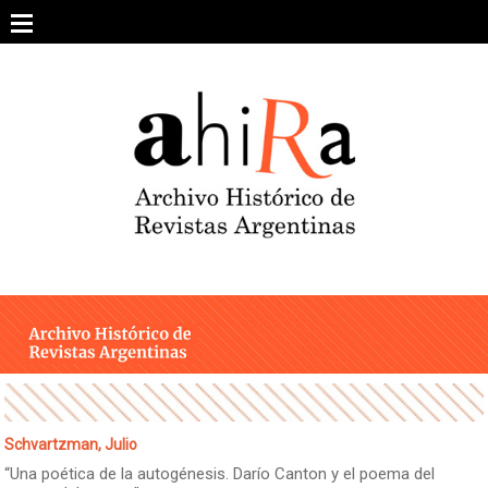
Skip
to
content
SOBRE EL PROYECTO
ARCHIVO DE REVISTAS
ESTUDIOS CRÍTICOS
OTRAS COLECCIONES DIGITALES
INTEGRANTES
AHIRA EN LOS MEDIOS
Schvartzman, Julio
“Una poética de la autogénesis. Darío Canton y el poema del
CONTACTO