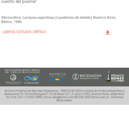
cuento del poema”
Facebook
Instagram
Twitter
Mail
Microcrítica. Lecturas argentinas (cuestiones de detalle)
, Buenos Aires,
Biblos, 1996
LEER EL ESTUDIO CRÍTICO
Archivo Histórico de Revistas Argentinas - ISSN 2618-3439
Instituto de Historia Argentina y
Americana "Dr. Emilio Ravignani".
25 de Mayo 221, 2º piso (1002), Buenos Aires, Argentina.
Tel./Fax: (54 11) 4342-0983, ahira.uba@gmail.com
©2018-2020 Ahira.com.ar - Derechos
Reservados.